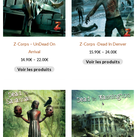
Z-Corps – UnDead On
Z-Corps -Dead In Denver
Arrival
15.90
€
–
24.00
€
14.90
€
–
22.00
€
Voir les produits
Voir les produits
Plage
Plage
de
de
prix :
prix :
15.90€
15.90€
à
à
23.00€
24.00€