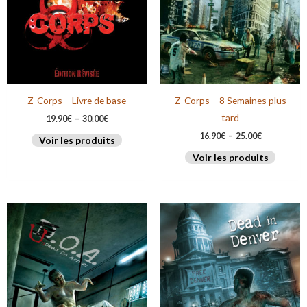
Z-Corps – Livre de base
Z-Corps – 8 Semaines plus
tard
19.90
€
–
30.00
€
16.90
€
–
25.00
€
Voir les produits
Voir les produits
Plage
Plage
de
de
prix :
prix :
14.90€
15.90€
à
à
22.00€
24.00€