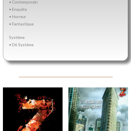
• Contemporain
• Enquête
• Horreur
• Fantastique
Système
• D6 Système
Plage
Plage
de
de
prix :
prix :
19.90€
16.90€
à
à
30.00€
25.00€