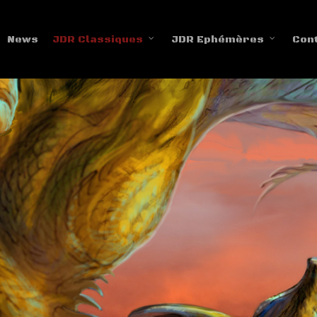
News
JDR Classiques
JDR Ephémères
Con