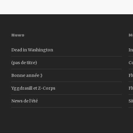
News
M
Dead in Washington
In
(pas de titre)
C
Bonne année :)
Fl
Yggdrasill et Z-Corps
F
News de l’été
S