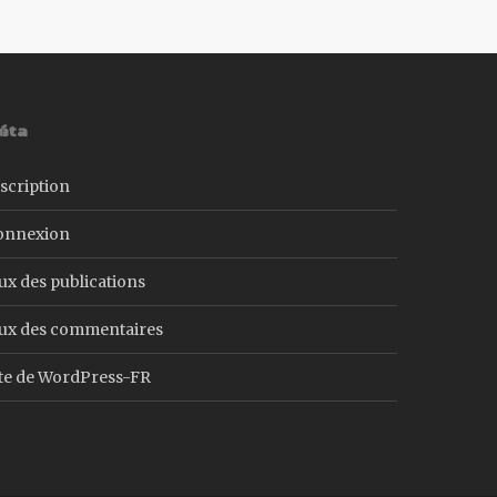
éta
scription
onnexion
ux des publications
lux des commentaires
ite de WordPress-FR