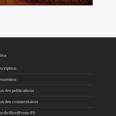
éta
scription
onnexion
ux des publications
lux des commentaires
ite de WordPress-FR