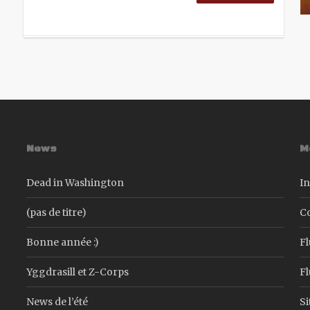
News
M
Dead in Washington
In
(pas de titre)
C
Bonne année :)
Fl
Yggdrasill et Z-Corps
F
News de l’été
S