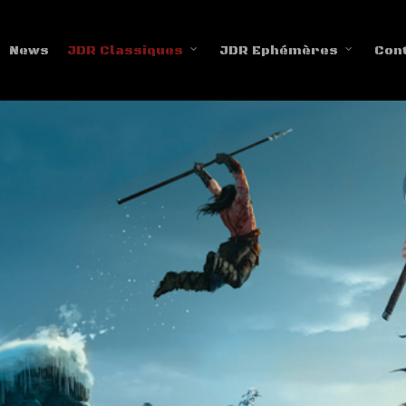
News
JDR Classiques
JDR Ephémères
Con