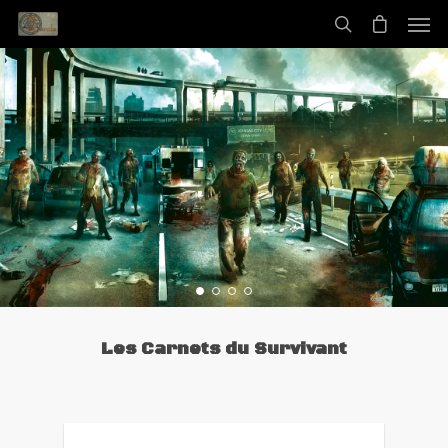
Z-Corps
Jee
Une illustration inédite de
pour le scénario exclusif du
Pack Décontamination !
DÉCOUVRIR LE PACK
Les Carnets du Survivant