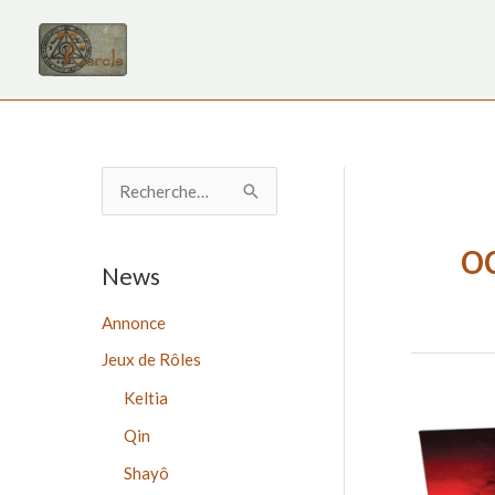
Aller
au
contenu
R
e
o
c
News
h
Annonce
e
Jeux de Rôles
r
c
Keltia
ZCFC
h
Qin
–
e
News
Shayô