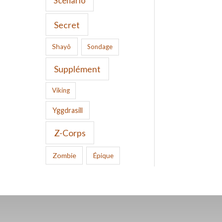
Scenario
Secret
Shayô
Sondage
Supplément
Viking
Yggdrasill
Z-Corps
Zombie
Épique