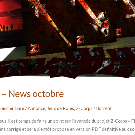
– News octobre
 commentaire
/
Annonce
,
Jeux de Rôles
,
Z-Corps
/
florrent
us Il est temps de faire un point sur l’avancée du projet Z-Corps « Fin
t corrigé et sera bientôt proposé en version PDF définitive aux sou