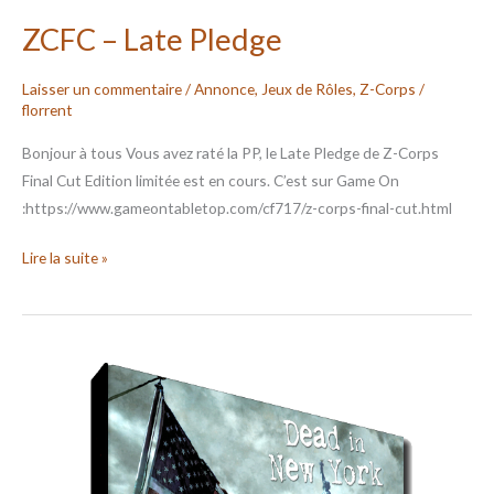
ZCFC – Late Pledge
Laisser un commentaire
/
Annonce
,
Jeux de Rôles
,
Z-Corps
/
florrent
Bonjour à tous Vous avez raté la PP, le Late Pledge de Z-Corps
Final Cut Edition limitée est en cours. C’est sur Game On
:https://www.gameontabletop.com/cf717/z-corps-final-cut.html
Lire la suite »
ZCFC
–
DINY
PDF
version