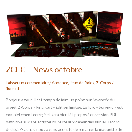
ZCFC
–
News
octobre
ZCFC – News octobre
Laisser un commentaire
/
Annonce
,
Jeux de Rôles
,
Z-Corps
/
florrent
Bonjour à tous Il est temps de faire un point sur l’avancée du
projet Z-Corps « Final Cut » Édition limitée. Le livre « Survivre » est
complétement corrigé et sera bientôt proposé en version PDF
définitive aux souscripteurs. Suite aux demandes sur le Discord
dédié à Z-Corps, nous avons accepté de remanier la maquette de