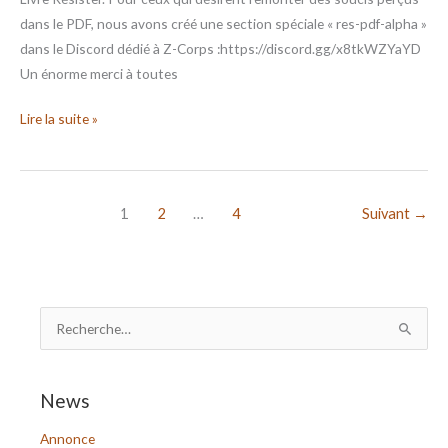
dans le PDF, nous avons créé une section spéciale « res-pdf-alpha »
dans le Discord dédié à Z-Corps :https://discord.gg/x8tkWZYaYD
Un énorme merci à toutes
Lire la suite »
1
2
…
4
Suivant
→
R
e
c
News
h
Annonce
e