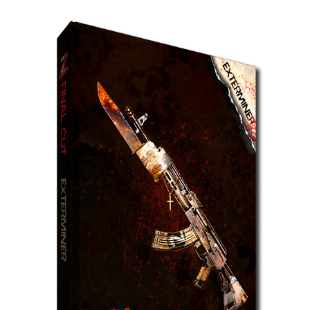
ZCFC
–
Exterminer
et
DINY