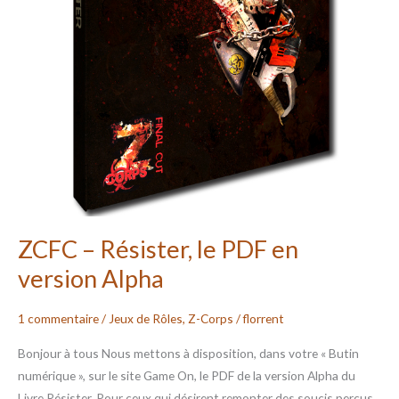
ZCFC – Résister, le PDF en
version Alpha
1 commentaire
/
Jeux de Rôles
,
Z-Corps
/
florrent
Bonjour à tous Nous mettons à disposition, dans votre « Butin
numérique », sur le site Game On, le PDF de la version Alpha du
Livre Résister. Pour ceux qui désirent remonter des soucis perçus