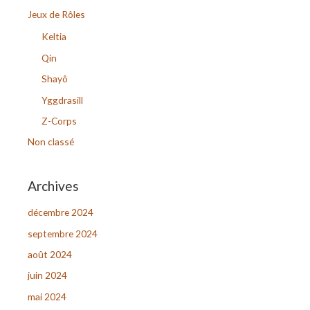
r
Jeux de Rôles
c
Keltia
h
Qin
e
Shayô
r
Yggdrasill
Z-Corps
:
Non classé
Archives
décembre 2024
septembre 2024
août 2024
juin 2024
mai 2024