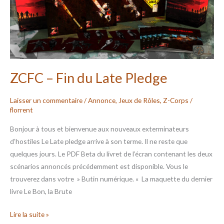
Late
Pledge
ZCFC – Fin du Late Pledge
Laisser un commentaire
/
Annonce
,
Jeux de Rôles
,
Z-Corps
/
florrent
Bonjour à tous et bienvenue aux nouveaux exterminateurs
d’hostiles Le Late pledge arrive à son terme. Il ne reste que
quelques jours. Le PDF Beta du livret de l’écran contenant les deux
scénarios annoncés précédemment est disponible. Vous le
trouverez dans votre » Butin numérique. « La maquette du dernier
livre Le Bon, la Brute
Lire la suite »