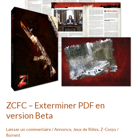
en
version
Beta
ZCFC – Exterminer PDF en
version Beta
Laisser un commentaire
/
Annonce
,
Jeux de Rôles
,
Z-Corps
/
florrent