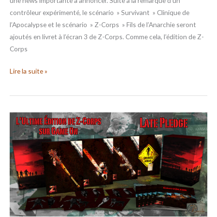
une news importante à annoncer. Suite à la remarque d’un
contrôleur expérimenté, le scénario » Survivant » Clinique de
l’Apocalypse et le scénario » Z-Corps » Fils de l’Anarchie seront
ajoutés en livret à l’écran 3 de Z-Corps. Comme cela, l’édition de Z-
Corps
Lire la suite »
ZCFC
–
Late
Pledge