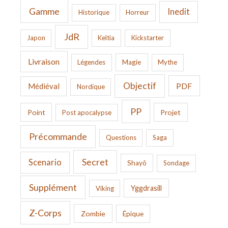
Gamme
Inedit
Historique
Horreur
JdR
Japon
Keltia
Kickstarter
Livraison
Légendes
Magie
Mythe
Objectif
PDF
Médiéval
Nordique
PP
Point
Projet
Post apocalypse
Précommande
Questions
Saga
Secret
Scenario
Shayô
Sondage
Supplément
Yggdrasill
Viking
Z-Corps
Zombie
Épique