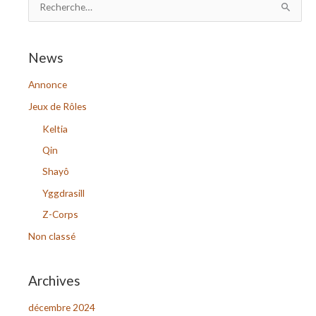
R
e
c
News
h
Annonce
e
r
Jeux de Rôles
c
Keltia
h
Qin
e
Shayô
r
Yggdrasill
Z-Corps
:
Non classé
Archives
décembre 2024