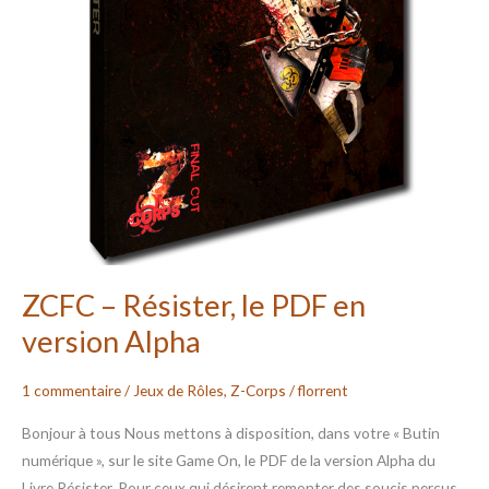
ZCFC – Résister, le PDF en
version Alpha
1 commentaire
/
Jeux de Rôles
,
Z-Corps
/
florrent
Bonjour à tous Nous mettons à disposition, dans votre « Butin
numérique », sur le site Game On, le PDF de la version Alpha du
Livre Résister. Pour ceux qui désirent remonter des soucis perçus