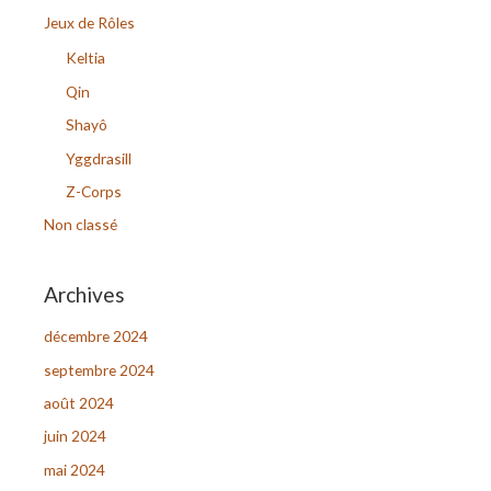
r
Jeux de Rôles
c
Keltia
h
Qin
e
Shayô
r
Yggdrasill
Z-Corps
:
Non classé
Archives
décembre 2024
septembre 2024
août 2024
juin 2024
mai 2024