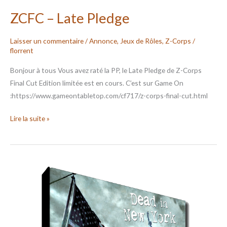
ZCFC – Late Pledge
Laisser un commentaire
/
Annonce
,
Jeux de Rôles
,
Z-Corps
/
florrent
Bonjour à tous Vous avez raté la PP, le Late Pledge de Z-Corps
Final Cut Edition limitée est en cours. C’est sur Game On
:https://www.gameontabletop.com/cf717/z-corps-final-cut.html
Lire la suite »
ZCFC
–
DINY
PDF
version