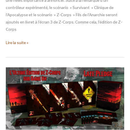
une news importante à annoncer. Suite à la remarque d’un
contrôleur expérimenté, le scénario » Survivant » Clinique de
l’Apocalypse et le scénario » Z-Corps » Fils de l’Anarchie seront
ajoutés en livret à l’écran 3 de Z-Corps. Comme cela, l’édition de Z-
Corps
Lire la suite »
ZCFC
–
Late
Pledge