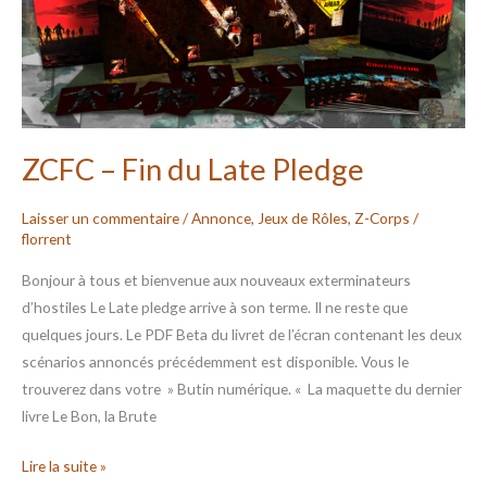
Late
Pledge
ZCFC – Fin du Late Pledge
Laisser un commentaire
/
Annonce
,
Jeux de Rôles
,
Z-Corps
/
florrent
Bonjour à tous et bienvenue aux nouveaux exterminateurs
d’hostiles Le Late pledge arrive à son terme. Il ne reste que
quelques jours. Le PDF Beta du livret de l’écran contenant les deux
scénarios annoncés précédemment est disponible. Vous le
trouverez dans votre » Butin numérique. « La maquette du dernier
livre Le Bon, la Brute
Lire la suite »