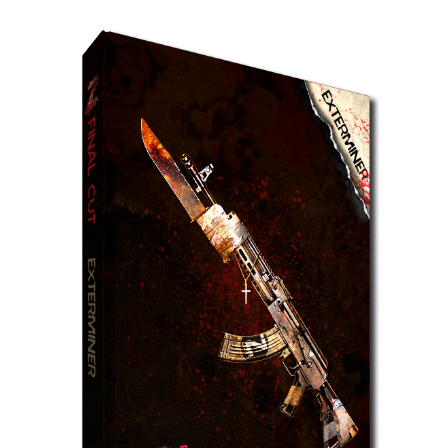
ZCFC
–
Exterminer
et
DINY