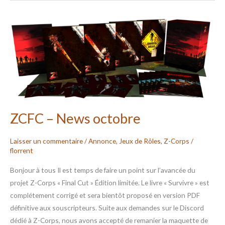
ZCFC
–
News
octobre
ZCFC – News octobre
Laisser un commentaire
/
Annonce
,
Jeux de Rôles
,
Z-Corps
/
florrent
Bonjour à tous Il est temps de faire un point sur l’avancée du
projet Z-Corps « Final Cut » Édition limitée. Le livre « Survivre » est
complétement corrigé et sera bientôt proposé en version PDF
définitive aux souscripteurs. Suite aux demandes sur le Discord
dédié à Z-Corps, nous avons accepté de remanier la maquette de