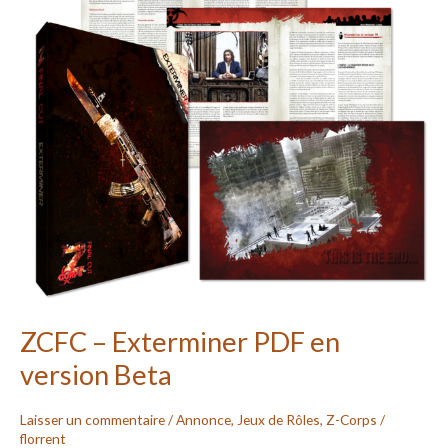
en
version
Beta
ZCFC – Exterminer PDF en
version Beta
Laisser un commentaire
/
Annonce
,
Jeux de Rôles
,
Z-Corps
/
florrent