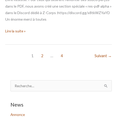
dans le PDF, nous avons créé une section spéciale « res-pdf-alpha »
dans le Discord dédié à Z-Corps :https://discord.gg/x8tkWZYaYD
Un énorme merci à toutes
Lire la suite »
1
2
…
4
Suivant
→
R
e
c
News
h
Annonce
e