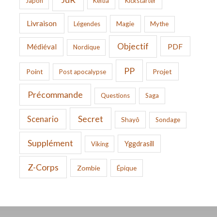
Japon
Keltia
Kickstarter
Livraison
Légendes
Magie
Mythe
Objectif
PDF
Médiéval
Nordique
PP
Point
Projet
Post apocalypse
Précommande
Questions
Saga
Secret
Scenario
Shayô
Sondage
Supplément
Yggdrasill
Viking
Z-Corps
Zombie
Épique