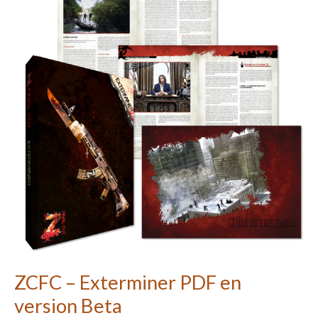
Exterminer
PDF
en
version
Beta
ZCFC – Exterminer PDF en
version Beta