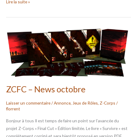
Lire la suite »
ZCFC
–
News
octobre
ZCFC – News octobre
Laisser un commentaire
/
Annonce
,
Jeux de Rôles
,
Z-Corps
/
florrent
Bonjour à tous Il est temps de faire un point sur l’avancée du
projet Z-Corps « Final Cut » Édition limitée. Le livre « Survivre » est
complétement corrigé et sera bientôt proposé en version PDF