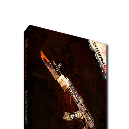
ZCFC
–
Exterminer
et
DINY