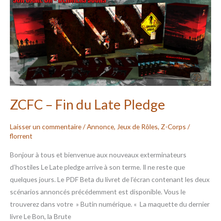
Fin
du
Late
Pledge
ZCFC – Fin du Late Pledge
Laisser un commentaire
/
Annonce
,
Jeux de Rôles
,
Z-Corps
/
florrent
Bonjour à tous et bienvenue aux nouveaux exterminateurs
d’hostiles Le Late pledge arrive à son terme. Il ne reste que
quelques jours. Le PDF Beta du livret de l’écran contenant les deux
scénarios annoncés précédemment est disponible. Vous le
trouverez dans votre » Butin numérique. « La maquette du dernier
livre Le Bon, la Brute