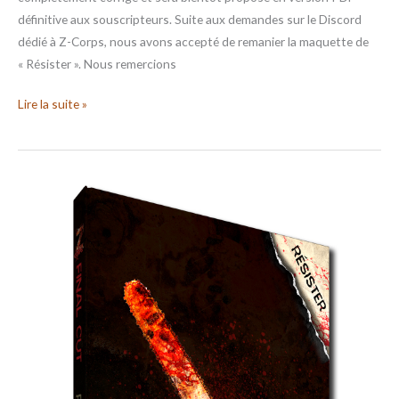
définitive aux souscripteurs. Suite aux demandes sur le Discord
dédié à Z-Corps, nous avons accepté de remanier la maquette de
« Résister ». Nous remercions
Lire la suite »
ZCFC
–
Résister,
le
PDF
en
version
Alpha