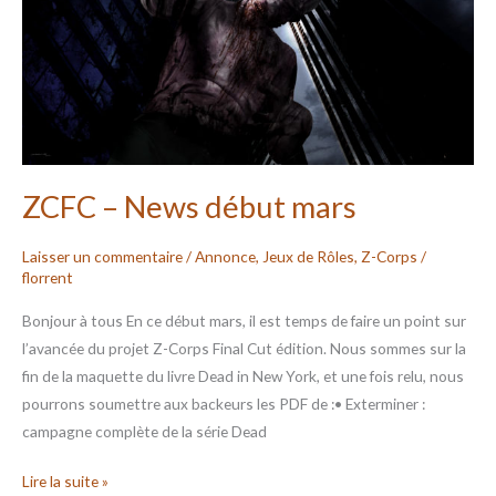
mars
ZCFC – News début mars
Laisser un commentaire
/
Annonce
,
Jeux de Rôles
,
Z-Corps
/
florrent
Bonjour à tous En ce début mars, il est temps de faire un point sur
l’avancée du projet Z-Corps Final Cut édition. Nous sommes sur la
fin de la maquette du livre Dead in New York, et une fois relu, nous
pourrons soumettre aux backeurs les PDF de :• Exterminer :
campagne complète de la série Dead
Lire la suite »