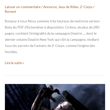
Laisser un commentaire
/
Annonce
,
Jeux de Rôles
,
Z-Corps
/
florrent
Bonjour à tous Nous sommes très heureux de mettre la version
Beta du PDF d’Exterminer à disposition. Ce livre, de plus de 280
pages, contient l’intégralité de la campagne Dead in…, dont le
dernier volume Dead in New York qui clôt la campagne, révélant
tous les secrets de l’univers de Z-Corps, comme l’origine des
hostiles.
Lire la suite »
ZCFC
–
News
début