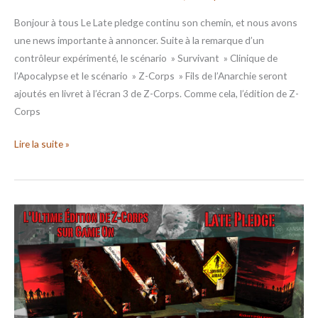
Bonjour à tous Le Late pledge continu son chemin, et nous avons
une news importante à annoncer. Suite à la remarque d’un
contrôleur expérimenté, le scénario » Survivant » Clinique de
l’Apocalypse et le scénario » Z-Corps » Fils de l’Anarchie seront
ajoutés en livret à l’écran 3 de Z-Corps. Comme cela, l’édition de Z-
Corps
Lire la suite »
ZCFC
–
Late
Pledge