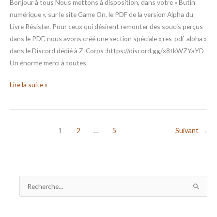
Bonjour à tous Nous mettons à disposition, dans votre « Butin
numérique », sur le site Game On, le PDF de la version Alpha du
Livre Résister. Pour ceux qui désirent remonter des soucis perçus
dans le PDF, nous avons créé une section spéciale « res-pdf-alpha »
dans le Discord dédié à Z-Corps :https://discord.gg/x8tkWZYaYD
Un énorme merci à toutes
Lire la suite »
1
2
…
5
Suivant
→
R
e
c