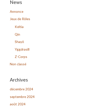
News
h
Annonce
e
r
Jeux de Rôles
c
Keltia
h
Qin
e
Shayô
r
Yggdrasill
Z-Corps
:
Non classé
Archives
décembre 2024
septembre 2024
août 2024