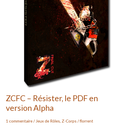
ZCFC – Résister, le PDF en
version Alpha
1 commentaire
/
Jeux de Rôles
,
Z-Corps
/
florrent