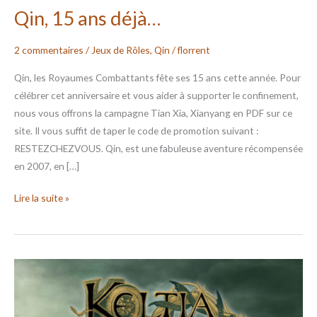
Qin, 15 ans déjà…
2 commentaires
/
Jeux de Rôles
,
Qin
/
florrent
Qin, les Royaumes Combattants fête ses 15 ans cette année. Pour
célébrer cet anniversaire et vous aider à supporter le confinement,
nous vous offrons la campagne Tian Xia, Xianyang en PDF sur ce
site. Il vous suffit de taper le code de promotion suivant :
RESTEZCHEZVOUS. Qin, est une fabuleuse aventure récompensée
en 2007, en […]
Lire la suite »
Keltia
am
byth