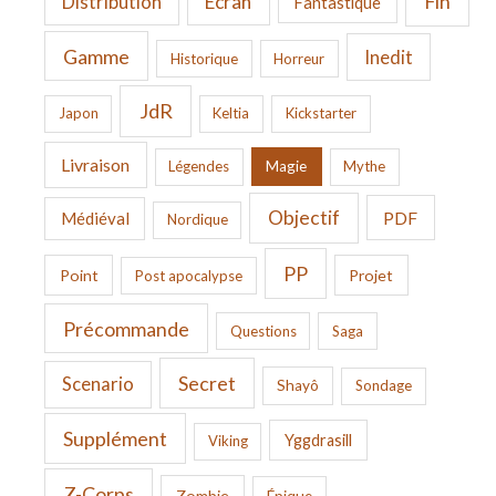
Fin
Ecran
Distribution
Fantastique
Gamme
Inedit
Historique
Horreur
JdR
Japon
Keltia
Kickstarter
Livraison
Légendes
Magie
Mythe
Objectif
PDF
Médiéval
Nordique
PP
Point
Projet
Post apocalypse
Précommande
Questions
Saga
Secret
Scenario
Shayô
Sondage
Supplément
Yggdrasill
Viking
Z-Corps
Zombie
Épique