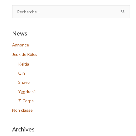
R
e
c
News
h
Annonce
e
r
Jeux de Rôles
c
Keltia
h
Qin
e
Shayô
r
Yggdrasill
Z-Corps
:
Non classé
Archives