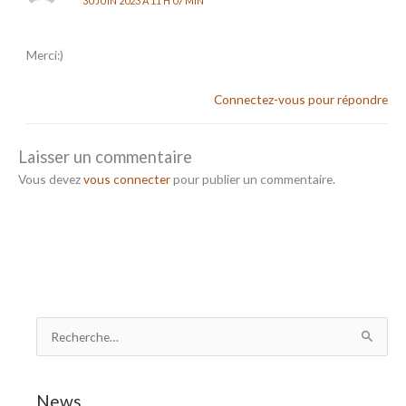
30 JUIN 2023 À 11 H 07 MIN
Merci:)
Connectez-vous pour répondre
Laisser un commentaire
Vous devez
vous connecter
pour publier un commentaire.
R
e
c
News