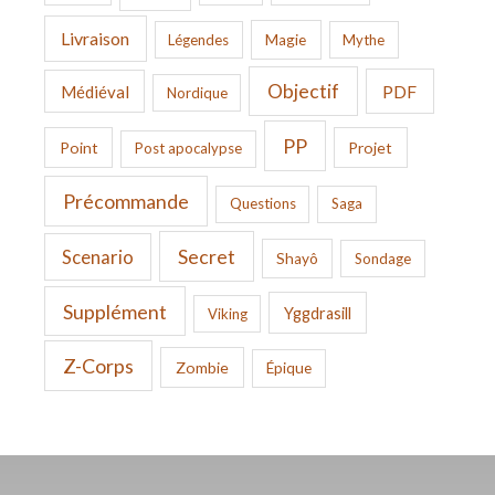
Livraison
Légendes
Magie
Mythe
Objectif
PDF
Médiéval
Nordique
PP
Point
Projet
Post apocalypse
Précommande
Questions
Saga
Secret
Scenario
Shayô
Sondage
Supplément
Yggdrasill
Viking
Z-Corps
Zombie
Épique