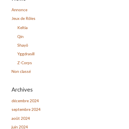
h
Annonce
e
r
Jeux de Rôles
c
Keltia
h
Qin
e
Shayô
r
Yggdrasill
Z-Corps
:
Non classé
Archives
décembre 2024
septembre 2024
août 2024
juin 2024