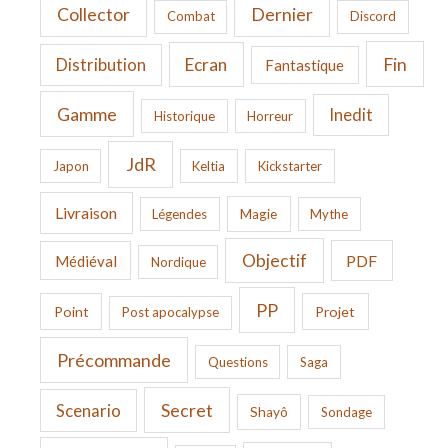
Collector
Dernier
Combat
Discord
Fin
Ecran
Distribution
Fantastique
Gamme
Inedit
Historique
Horreur
JdR
Japon
Keltia
Kickstarter
Livraison
Légendes
Magie
Mythe
Objectif
PDF
Médiéval
Nordique
PP
Point
Projet
Post apocalypse
Précommande
Questions
Saga
Secret
Scenario
Shayô
Sondage