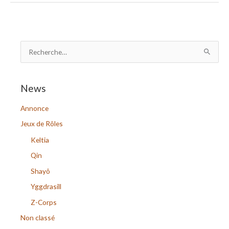
R
e
c
News
h
Annonce
e
r
Jeux de Rôles
c
Keltia
h
Qin
e
Shayô
r
Yggdrasill
Z-Corps
:
Non classé