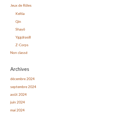
r
Jeux de Rôles
c
Keltia
h
Qin
e
Shayô
r
Yggdrasill
Z-Corps
:
Non classé
Archives
décembre 2024
septembre 2024
août 2024
juin 2024
mai 2024