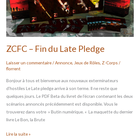
Late
Pledge
ZCFC – Fin du Late Pledge
Laisser un commentaire
/
Annonce
,
Jeux de Rôles
,
Z-Corps
/
florrent
Bonjour à tous et bienvenue aux nouveaux exterminateurs
d’hostiles Le Late pledge arrive à son terme. Il ne reste que
quelques jours. Le PDF Beta du livret de l’écran contenant les deux
scénarios annoncés précédemment est disponible. Vous le
trouverez dans votre » Butin numérique. « La maquette du dernier
livre Le Bon, la Brute
Lire la suite »