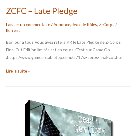
ZCFC – Late Pledge
Laisser un commentaire
/
Annonce
,
Jeux de Rôles
,
Z-Corps
/
florrent
Bonjour à tous Vous avez raté la PP, le Late Pledge de Z-Corps
Final Cut Edition limitée est en cours. C’est sur Game On
:https://www.gameontabletop.com/cf717/z-corps-final-cut.html
Lire la suite »
ZCFC
–
DINY
PDF
version