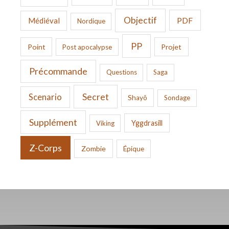
Objectif
PDF
Médiéval
Nordique
PP
Point
Projet
Post apocalypse
Précommande
Questions
Saga
Secret
Scenario
Shayô
Sondage
Supplément
Yggdrasill
Viking
Z-Corps
Zombie
Épique