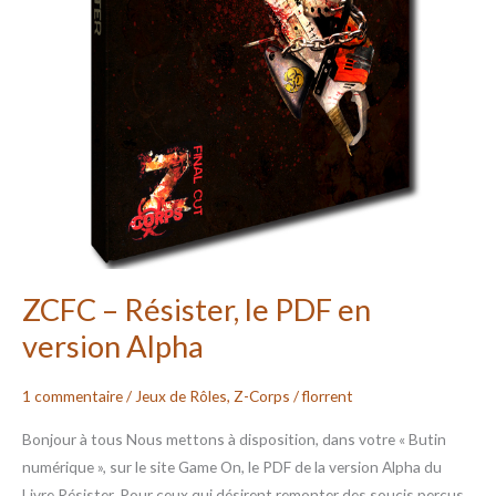
ZCFC – Résister, le PDF en
version Alpha
1 commentaire
/
Jeux de Rôles
,
Z-Corps
/
florrent
Bonjour à tous Nous mettons à disposition, dans votre « Butin
numérique », sur le site Game On, le PDF de la version Alpha du
Livre Résister. Pour ceux qui désirent remonter des soucis perçus