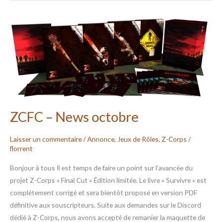
ZCFC
–
News
octobre
ZCFC – News octobre
Laisser un commentaire
/
Annonce
,
Jeux de Rôles
,
Z-Corps
/
florrent
Bonjour à tous Il est temps de faire un point sur l’avancée du
projet Z-Corps « Final Cut » Édition limitée. Le livre « Survivre » est
complétement corrigé et sera bientôt proposé en version PDF
définitive aux souscripteurs. Suite aux demandes sur le Discord
dédié à Z-Corps, nous avons accepté de remanier la maquette de