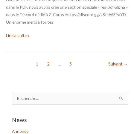
dans le PDF, nous avons créé une section spéciale « res-pdf-alpha »
dans le Discord dédié à Z-Corps :https://discord.gg/x8tkWZYaYD
Un énorme merci à toutes
Lire la suite »
1
2
…
5
Suivant
→
R
e
c
News
h
Annonce
e