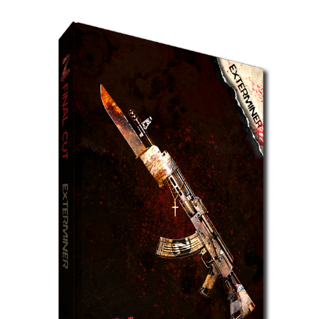
ZCFC
–
Exterminer
et
DINY