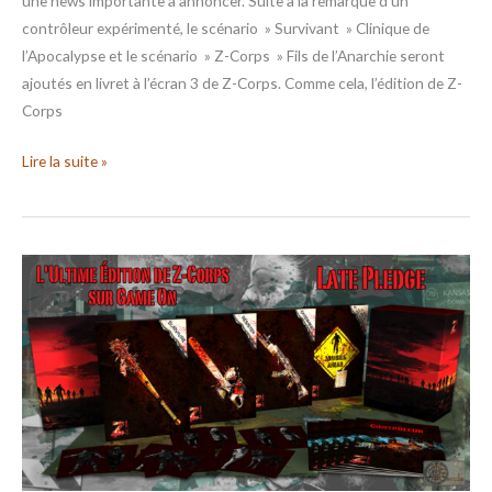
une news importante à annoncer. Suite à la remarque d’un
contrôleur expérimenté, le scénario » Survivant » Clinique de
l’Apocalypse et le scénario » Z-Corps » Fils de l’Anarchie seront
ajoutés en livret à l’écran 3 de Z-Corps. Comme cela, l’édition de Z-
Corps
Lire la suite »
ZCFC
–
Late
Pledge