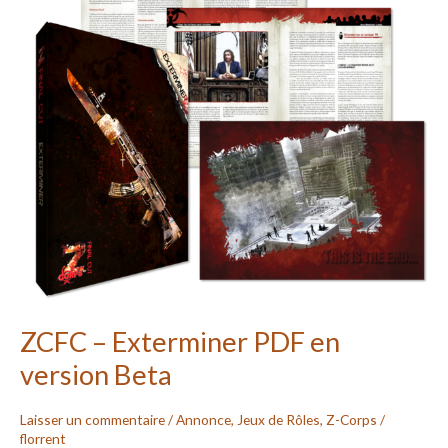
en
version
Beta
ZCFC – Exterminer PDF en
version Beta
Laisser un commentaire
/
Annonce
,
Jeux de Rôles
,
Z-Corps
/
florrent