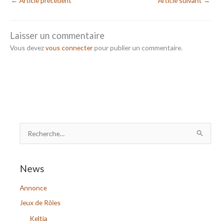
←
Article précédent
Article suivant
→
Laisser un commentaire
Vous devez
vous connecter
pour publier un commentaire.
R
e
c
News
h
Annonce
e
r
Jeux de Rôles
c
Keltia