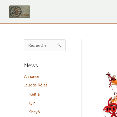
Aller
au
contenu
R
e
c
News
h
Annonce
e
Jeux de Rôles
r
c
Keltia
h
Qin
e
Shayô