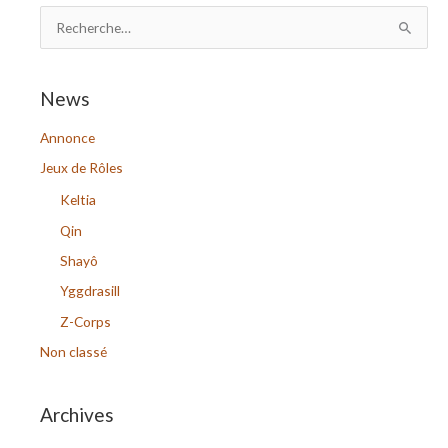
R
e
c
News
h
Annonce
e
r
Jeux de Rôles
c
Keltia
h
Qin
e
Shayô
r
Yggdrasill
Z-Corps
:
Non classé
Archives