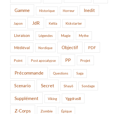
Gamme
Inedit
Historique
Horreur
JdR
Japon
Keltia
Kickstarter
Livraison
Légendes
Magie
Mythe
Objectif
PDF
Médiéval
Nordique
PP
Point
Projet
Post apocalypse
Précommande
Questions
Saga
Secret
Scenario
Shayô
Sondage
Supplément
Yggdrasill
Viking
Z-Corps
Zombie
Épique