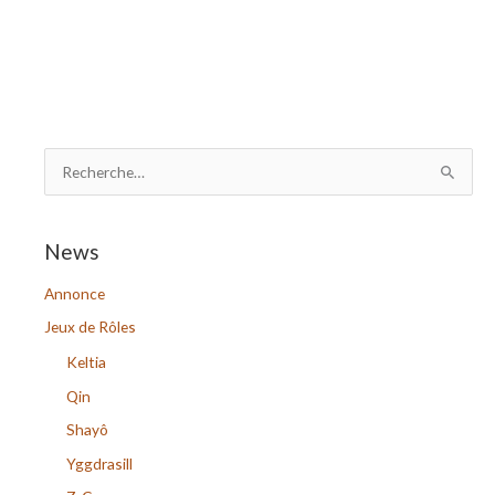
R
e
c
News
h
Annonce
e
r
Jeux de Rôles
c
Keltia
h
Qin
e
Shayô
r
Yggdrasill