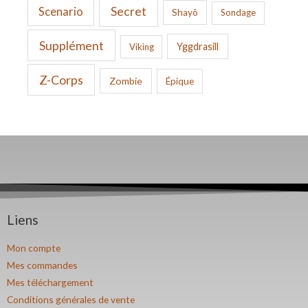
Secret
Scenario
Shayô
Sondage
Supplément
Yggdrasill
Viking
Z-Corps
Zombie
Épique
Liens
Mon compte
Mes commandes
Mes téléchargement
Conditions générales de vente