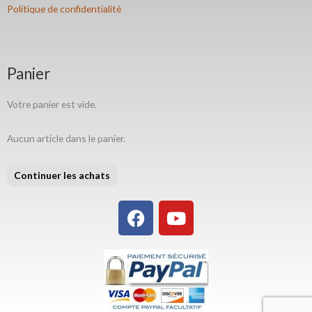
Politique de confidentialité
Panier
Votre panier est vide.
Aucun article dans le panier.
Continuer les achats
F
Y
a
o
c
u
e
t
b
u
o
b