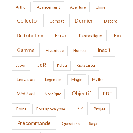
Avancement
Arthur
Aventure
Chine
Collector
Dernier
Combat
Discord
Fin
Ecran
Distribution
Fantastique
Gamme
Inedit
Historique
Horreur
JdR
Japon
Keltia
Kickstarter
Livraison
Légendes
Magie
Mythe
Objectif
PDF
Médiéval
Nordique
PP
Point
Projet
Post apocalypse
Précommande
Questions
Saga