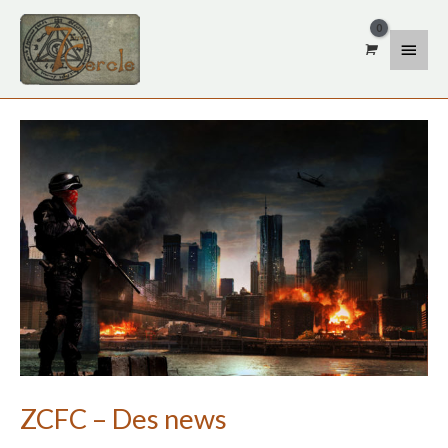
Aller
Menu
au
contenu
princi
ZCFC – Des news