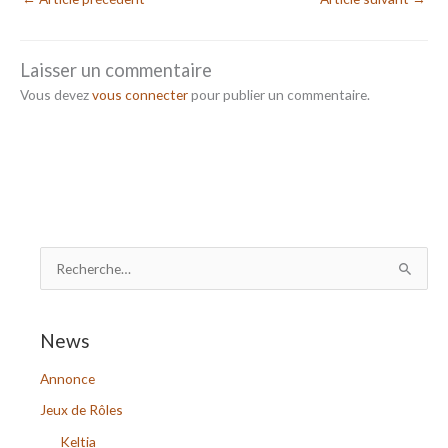
Laisser un commentaire
Vous devez
vous connecter
pour publier un commentaire.
R
e
c
News
h
Annonce
e
r
Jeux de Rôles
c
Keltia