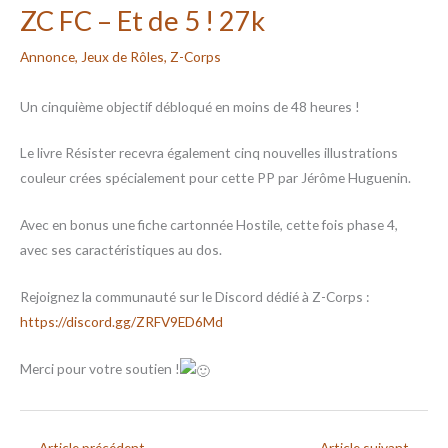
ZC FC – Et de 5 ! 27k
Annonce
,
Jeux de Rôles
,
Z-Corps
Un cinquième objectif débloqué en moins de 48 heures !
Le livre Résister recevra également cinq nouvelles illustrations
couleur crées spécialement pour cette PP par Jérôme Huguenin.
Avec en bonus une fiche cartonnée Hostile, cette fois phase 4,
avec ses caractéristiques au dos.
Rejoignez la communauté sur le Discord dédié à Z-Corps :
https://discord.gg/ZRFV9ED6Md
Merci pour votre soutien !
←
Article précédent
Article suivant
→