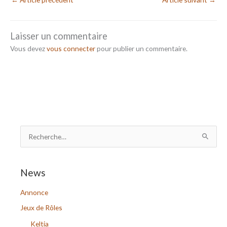
Laisser un commentaire
Vous devez
vous connecter
pour publier un commentaire.
R
e
c
News
h
Annonce
e
r
Jeux de Rôles
c
Keltia