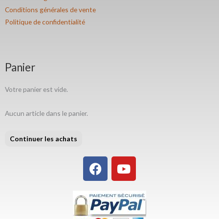
Conditions générales de vente
Politique de confidentialité
Panier
Votre panier est vide.
Aucun article dans le panier.
Continuer les achats
F
Y
a
o
c
u
e
t
b
u