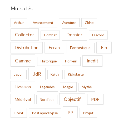
Mots clés
Avancement
Arthur
Aventure
Chine
Collector
Dernier
Combat
Discord
Fin
Ecran
Distribution
Fantastique
Gamme
Inedit
Historique
Horreur
JdR
Japon
Keltia
Kickstarter
Livraison
Légendes
Magie
Mythe
Objectif
PDF
Médiéval
Nordique
PP
Point
Projet
Post apocalypse