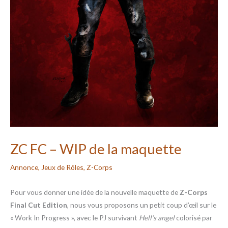
ZC FC – WIP de la maquette
Annonce
,
Jeux de Rôles
,
Z-Corps
Pour vous donner une idée de la nouvelle maquette de
Z-Corps
Final Cut Edition
, nous vous proposons un petit coup d’œil sur le
« Work In Progress », avec le PJ survivant
Hell’s angel
colorisé par