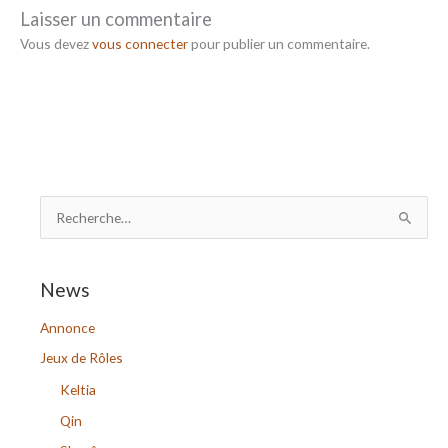
Laisser un commentaire
Vous devez
vous connecter
pour publier un commentaire.
R
e
c
News
h
Annonce
e
r
Jeux de Rôles
c
Keltia
h
Qin
e