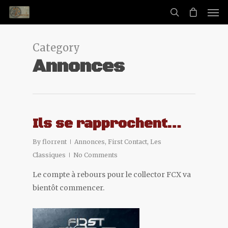
Category
Annonces
Ils se rapprochent…
By
florrent
Annonces
,
First Contact
,
Les
Classiques
No Comments
Le compte à rebours pour le collector FCX va
bientôt commencer.