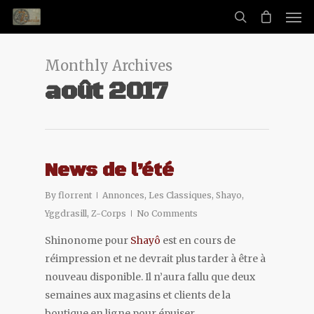
Monthly Archives
août 2017
News de l’été
By
florrent
Annonces
,
Les Classiques
,
Shayo
,
Yggdrasill
,
Z-Corps
No Comments
Shinonome pour
Shayô
est en cours de
réimpression et ne devrait plus tarder à être à
nouveau disponible. Il n’aura fallu que deux
semaines aux magasins et clients de la
boutique en ligne pour épuiser