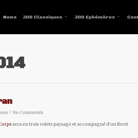
News
JDR Classiques
JDR Ephémères
Con
014
ran
ques
No Comments
-Corps
sera en trois volets paysage et accompagné d’un livret