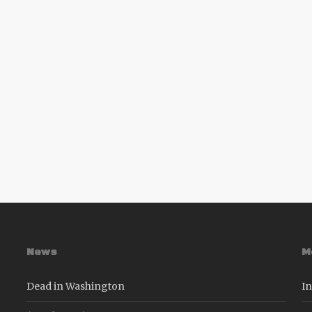
News
M
Dead in Washington
In