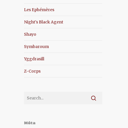
Les Ephémères
Night's Black Agent
Shayo
Symbaroum
Yggdrasill
Z-Corps
Méta