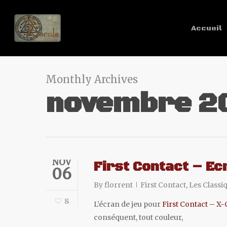
Accueil
Monthly Archives
novembre 2
NOV
First Contact – Ec
06
By
florrent
First Contact
,
Les Classi
8
L’écran de jeu pour
First Contact – X
conséquent, tout couleur,