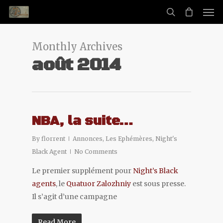
Monthly Archives
août 2014
NBA, la suite…
By
florrent
Annonces
,
Les Ephémères
,
Night's
Black Agent
No Comments
Le premier supplément pour
Night’s Black
agents
, le
Quatuor Zalozhniy
est sous presse.
Il s’agit d’une campagne
Read More