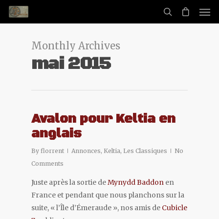
Monthly Archives
mai 2015
Avalon pour Keltia en
anglais
By
florrent
Annonces
,
Keltia
,
Les Classiques
No
Comments
Juste après la sortie de
Mynydd Baddon
en
France et pendant que nous planchons sur la
suite, « l’Île d’Émeraude », nos amis de
Cubicle