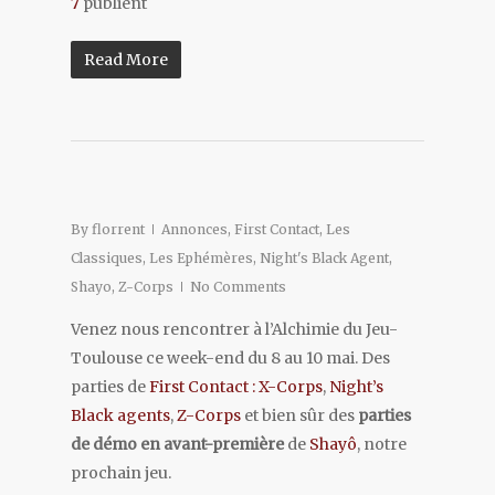
7
publient
Read More
By
florrent
Annonces
,
First Contact
,
Les
Classiques
,
Les Ephémères
,
Night's Black Agent
,
Shayo
,
Z-Corps
No Comments
Venez nous rencontrer à l’Alchimie du Jeu-
Toulouse ce week-end du 8 au 10 mai. Des
parties de
First Contact : X-Corps
,
Night’s
Black agents
,
Z-Corps
et bien sûr des
parties
de démo en avant-première
de
Shayô
, notre
prochain jeu.