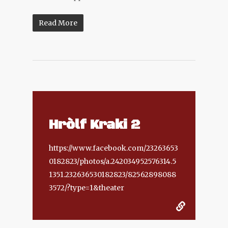
Read More
Hròlf Kraki 2
https://www.facebook.com/23263653
0182823/photos/a.242034952576314.5
1351.232636530182823/82562898088
3572/?type=1&theater