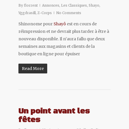
By
florrent
Annonces
,
Les Classiques
,
Shayo
,
Yggdrasill
,
Z-Corps
No Comments
Shinonome pour
Shayô
est en cours de
réimpression et ne devrait plus tarder à être à
nouveau disponible. Il n’aura fallu que deux
semaines aux magasins et clients de la
boutique en ligne pour épuiser
Read More
Un point avant les
fêtes