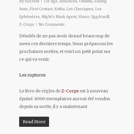
By
florrent
13e Age
,
Annonces
,
Cthulhu
,
Fading
Suns
,
First Contact
,
Keltia
,
Les Classiques
,
Les
Ephémères
,
Night's Black Agent
,
Shayo
,
Yggdrasill
,
Z-Corps
No Comments
Désolés de ne pas avoir donné beaucoup de
news ces derniers temps. Nous préparons les
prochaines sorties, et voici un petit point sur
ce qui va venir.
Les ruptures
Le livre de règles de
Z-Corps
est à nouveau
épuisé. 8000 exemplaires auront été vendus
depuis sa sortie, il y a maintenant
Read More