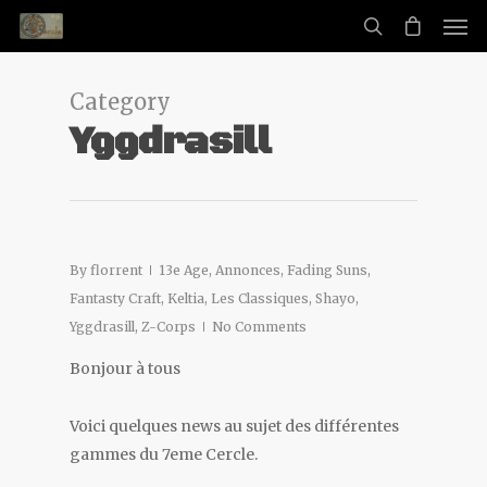
Category
Yggdrasill
By
florrent
13e Age
,
Annonces
,
Fading Suns
,
Fantasty Craft
,
Keltia
,
Les Classiques
,
Shayo
,
Yggdrasill
,
Z-Corps
No Comments
Bonjour à tous
Voici quelques news au sujet des différentes
gammes du 7eme Cercle.