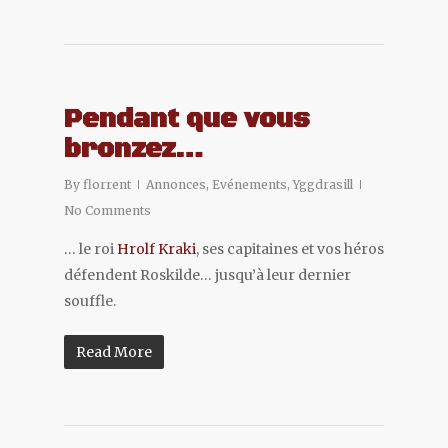
Pendant que vous
bronzez…
By
florrent
Annonces
,
Evénements
,
Yggdrasill
No Comments
… le roi
Hrolf Kraki
, ses capitaines et vos héros
défendent Roskilde… jusqu’à leur dernier
souffle.
Read More