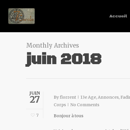
Accueil
Monthly Archives
juin 2018
JUIN
27
By
florrent
13e Age
,
Annonces
,
Fadi
Corps
No Comments
7
Bonjour à tous