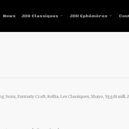
News
JDR Classiques
JDR Ephémères
Con
ng Suns
,
Fantasty Craft
,
Keltia
,
Les Classiques
,
Shayo
,
Yggdrasill
,