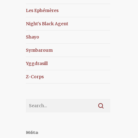
Les Ephémères
Night's Black Agent
Shayo
Symbaroum
Yggdrasill
Z-Corps
Méta