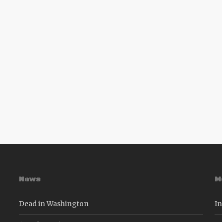
News
M
Dead in Washington
In