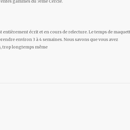
férentes gammes du 7eme Cercle.
 entièrement écrit et en cours de relecture. Le temps de maquet
prendre environ 3 à 4 semaines. Nous savons que vous avez
ps, trop longtemps même