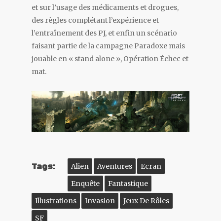
et sur l’usage des médicaments et drogues,
des règles complétant l’expérience et
l’entraînement des PJ, et enfin un scénario
faisant partie de la campagne Paradoxe mais
jouable en « stand alone », Opération Échec et
mat.
Tags:
Alien
Aventures
Ecran
Enquête
Fantastique
Illustrations
Invasion
Jeux De Rôles
SF