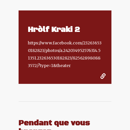
Hròlf Kraki 2
https://www.facebook.com/23263653
0182823/photos/a.242034952576314.5
1351.232636530182823/82562898088
3572/?type=1&theater
Pendant que vous