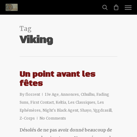
Tag
Viking
Un point avant les
fêtes
By
florrent
13e Age
,
Annonces
,
Cthulhu
,
Fading
Suns
,
First Contact
,
Keltia
,
Les Classiques
,
Les
Ephémères
,
Night's Black Agent
,
Shayo
,
Yggdrasill
,
Z-Corps
No Comments
Désolés de ne pas avoir donné beaucoup de