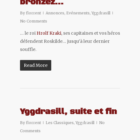
bronzez…
By
florrent
Annonces
,
Evénements
,
Yggdrasill
No Comments
… le roi
Hrolf Kraki
, ses capitaines et vos héros
défendent Roskilde… jusqu’à leur dernier
souffle.
Read More
Yggdrasill, suite et fin
By
florrent
Les Classiques
,
Yggdrasill
No
Comments