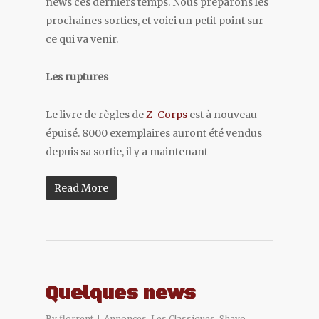
news ces derniers temps. Nous préparons les
prochaines sorties, et voici un petit point sur
ce qui va venir.
Les ruptures
Le livre de règles de
Z-Corps
est à nouveau
épuisé. 8000 exemplaires auront été vendus
depuis sa sortie, il y a maintenant
Read More
Quelques news
By
florrent
Annonces
,
Les Classiques
,
Shayo
,